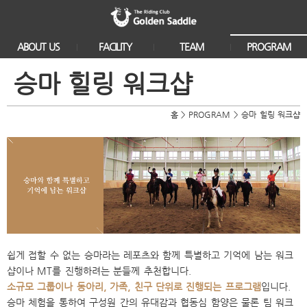
ABOUT US
FACILITY
TEAM
PROGRAM
클럽소개
클럽하우스
CEO인사말
승마 아카데미
승마 힐링 워크샵
이용안내
야외마장
코치소개
승마 힐링 워크샵
이용요금
실내마장
마필소개
유소년 캠프
홈
>
PROGRAM
>
승마 힐링 워크샵
Q&A
세미나룸
선수육성 프로그램
찾아오시는길
풀빌라
체험 승마
캠핑장
쉽게 접할 수 없는 승마라는 레포츠와 함께 특별하고 기억에 남는 워크
샵이나 MT를 진행하려는 분들께 추천합니다.
소규모 그룹이나 동아리, 가족, 친구 단위로 진행되는 프로그램
입니다.
승마 체험을 통하여 구성원 간의 유대감과 협동심 함양은 물론 팀 워크